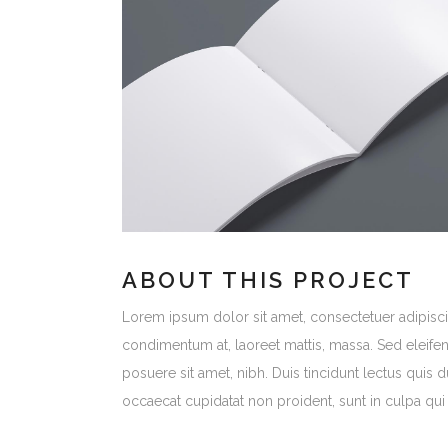
ABOUT THIS PROJECT
Lorem ipsum dolor sit amet, consectetuer adipiscin
condimentum at, laoreet mattis, massa. Sed eleif
posuere sit amet, nibh. Duis tincidunt lectus quis 
occaecat cupidatat non proident, sunt in culpa qui 