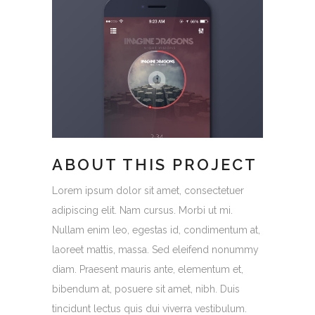
ABOUT THIS PROJECT
Lorem ipsum dolor sit amet, consectetuer
adipiscing elit. Nam cursus. Morbi ut mi.
Nullam enim leo, egestas id, condimentum at,
laoreet mattis, massa. Sed eleifend nonummy
diam. Praesent mauris ante, elementum et,
bibendum at, posuere sit amet, nibh. Duis
tincidunt lectus quis dui viverra vestibulum.