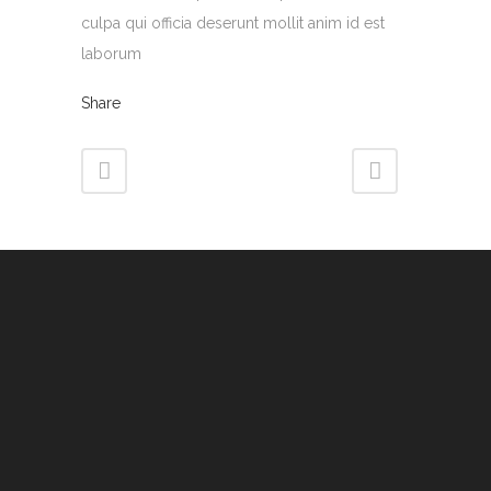
culpa qui officia deserunt mollit anim id est
laborum
Share