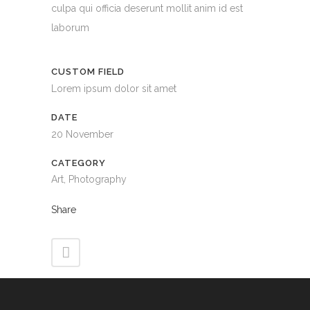
culpa qui officia deserunt mollit anim id est
laborum
CUSTOM FIELD
Lorem ipsum dolor sit amet
DATE
20 November
CATEGORY
Art, Photography
Share