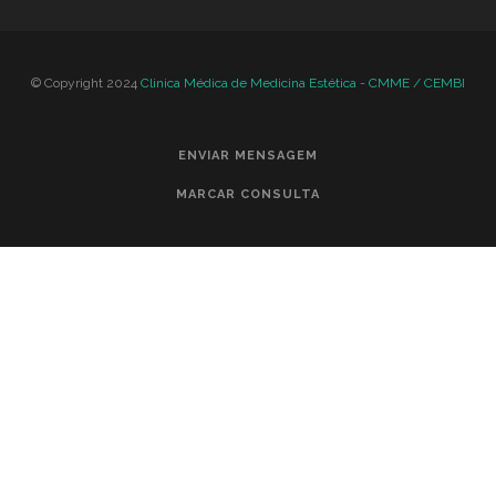
© Copyright 2024
Clinica Médica de Medicina Estética - CMME / CEMBI
ENVIAR MENSAGEM
MARCAR CONSULTA