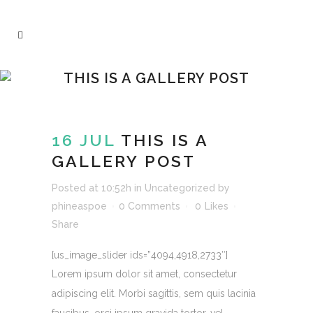
THIS IS A GALLERY POST
16 JUL
THIS IS A
GALLERY POST
Posted at 10:52h
in
Uncategorized
by
phineaspoe
0 Comments
0
Likes
Share
[us_image_slider ids=”4094,4918,2733″]
Lorem ipsum dolor sit amet, consectetur
adipiscing elit. Morbi sagittis, sem quis lacinia